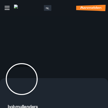
NL
Aanmelden
bobmullenders