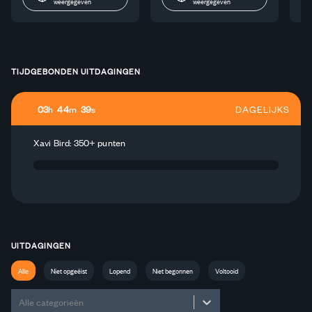
weergegeven
weergegeven
TIJDGEBONDEN UITDAGINGEN
03
h
44
m
39
s
DAGELIJKS
Xavi Bird: 350+ punten
UITDAGINGEN
Alle
Niet opgeëist
Lopend
Niet begonnen
Voltooid
Alle categorieën