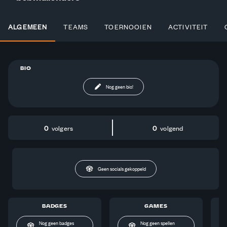
ALGEMEEN
TEAMS
TOERNOOIEN
ACTIVITEIT
BIO
Nog geen bio!
0
volgers
0
volgend
Geen socials gekoppeld
BADGES
GAMES
Nog geen badges
Nog geen spellen