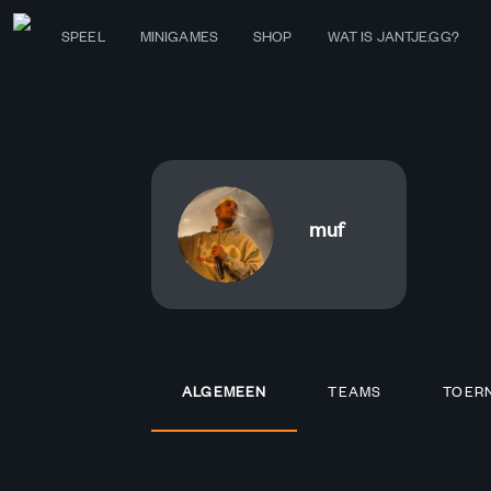
SPEEL
MINIGAMES
SHOP
WAT IS JANTJE.GG?
muf
ALGEMEEN
TEAMS
TOER