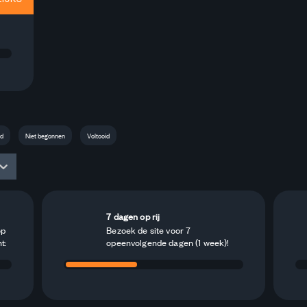
d
Niet begonnen
Voltooid
7 dagen op rij
op
Bezoek de site voor 7
t:
opeenvolgende dagen (1 week)!