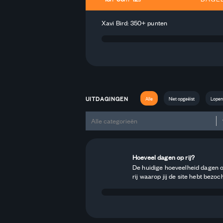
Xavi Bird: 350+ punten
UITDAGINGEN
Alle
Niet opgeëist
Lopen
Alle categorieën
Hoeveel dagen op rij?
De huidige hoeveelheid dagen 
rij waarop jij de site hebt bezoch