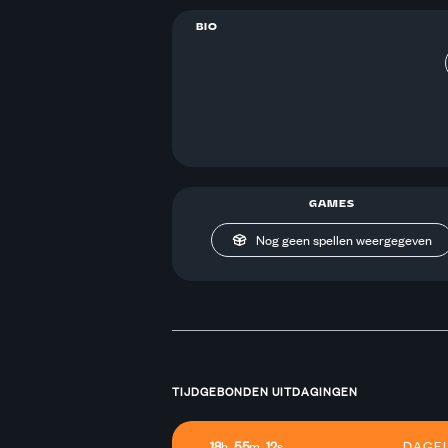
BIO
GAMES
Nog geen spellen weergegeven
TIJDGEBONDEN UITDAGINGEN
18
h
55
m
12
s
DAGEL