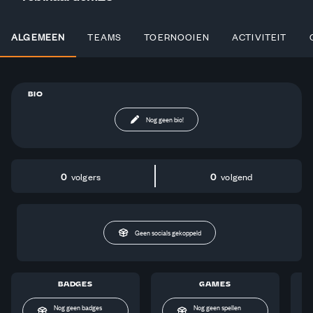
ALGEMEEN
TEAMS
TOERNOOIEN
ACTIVITEIT
BIO
Nog geen bio!
0
volgers
0
volgend
Geen socials gekoppeld
BADGES
GAMES
Nog geen badges
Nog geen spellen