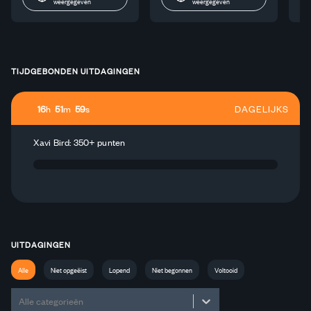
weergegeven
weergegeven
TIJDGEBONDEN UITDAGINGEN
16
h
51
m
59
s
DAGELIJKS
Xavi Bird: 350+ punten
UITDAGINGEN
Alle
Niet opgeëist
Lopend
Niet begonnen
Voltooid
Alle categorieën