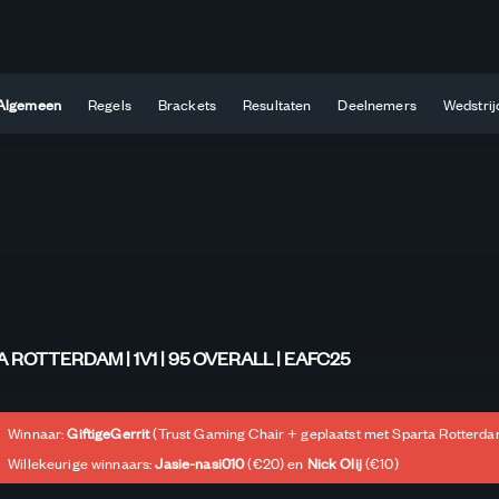
Algemeen
Regels
Brackets
Resultaten
Deelnemers
Wedstrij
A ROTTERDAM | 1V1 | 95 OVERALL | EAFC25
Winnaar:
GiftigeGerrit
(Trust Gaming Chair + geplaatst met Sparta Rotterda
Willekeurige winnaars:
Jasie-nasi010
(€20) en
Nick Olij
(€10)