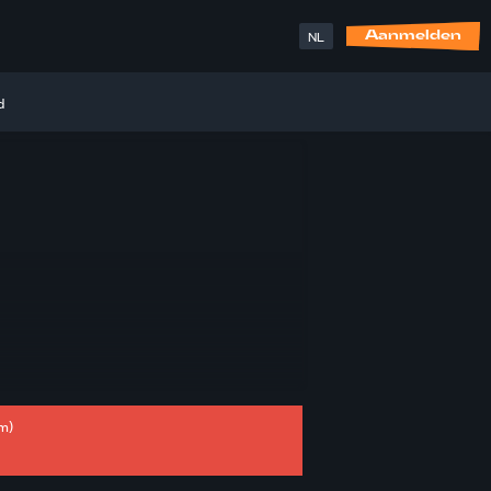
NL
Aanmelden
d
m)