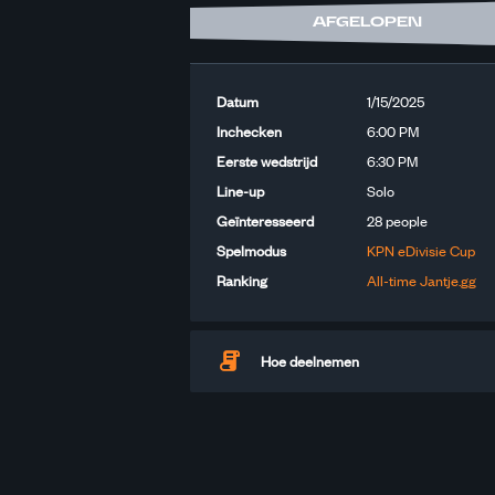
AFGELOPEN
Datum
1/15/2025
Inchecken
6:00 PM
Eerste wedstrijd
6:30 PM
Line-up
Solo
Geïnteresseerd
28
people
Spelmodus
KPN eDivisie Cup
Ranking
All-time Jantje.gg
Hoe deelnemen