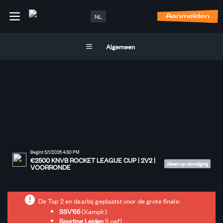
NL
Aanmelden
Algemeen
Begint 5/1/2026 4:30 PM
€2500 KNVB ROCKET LEAGUE CUP | 2V2 |
Alleen op uitnodiging
VOORRONDE
De Top 2 en daarbij geplaatst voor de grote finale:
SSV'65
(Xamplr.)
Sporting Leiden
(Loef)