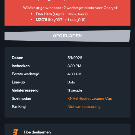
Willekeurige winnaars (2 wedstrijdtickets voor Oranje):
Den Ham
(Gijstb + MickBoers)
MZC'11
(Kay0971 + Luuk_0111)
AFGELOPEN
Datum
5/1/2026
Inchecken
3:30 PM
Eerste wedstrijd
4:30 PM
Line-up
Solo
Geïnteresseerd
11
people
Spelmodus
KNVB Rocket League Cup
Ranking
Niet van toepassing
Hoe deelnemen